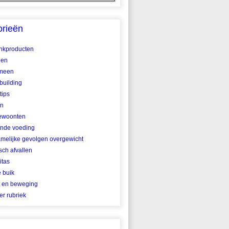
orieën
ankproducten
len
meen
building
tips
en
ewoonten
nde voeding
amelijke gevolgen overgewicht
ch afvallen
itas
e buik
t en beweging
r rubriek