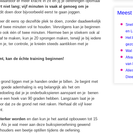
 waardoor er meer kracht in zit en jij je oefeningen optimaal
 niet lang; vijf minuten is vaak al genoeg om je
it doen door bijvoorbeeld eerst te gaan joggen.
Meest 
beer dit eens op dezelfde plek te doen, zonder daadwerkelijk
Snel
 of twee minuten vol te houden. Vervolgens kan je beginnen
en Le
 je ook één of twee minuten. Hiermee ben je stiekem ook al
Het 
af te maken, kun je 20 sprongen maken, terwijl je bij iedere
n je, ter controle, je knieën steeds aantikken met je
gez
Wat 
Afva
, kan de échte training beginnen!
van 
Alle
Diee
de grond liggen met je handen onder je billen. Je begint met
 goede ademhaling is erg belangrijk als het om
bedoeling dat je je onderbuikspieren aanspant en je benen
 ze een hoek van 90 graden hebben. Langzaam laat je je
 dat ze de grond net niet raken. Herhaal dit vijf keer
nt.
sterker worden
en dan kun je het aantal opbouwen tot 15
n. Als je wat meer aan deze buikspieroefening gewend
houders een beetje optillen tijdens de oefening.