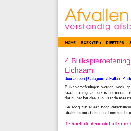
HOME
BOEK (TIP!)
DIEETTIPS
4 Buikspieroefening
Lichaam
door
Jeroen
|
Categorie:
Afvallen
,
Platt
Buikspieroefeningen worden vaak g
krachttraining. Je buik is het meest la
dat nu net het deel zijn waar de meest
Gelukkig zijn er een hoop verschillen
strakkere buik te krijgen. Lees verder 
Je hoeft de deur niet uit voo