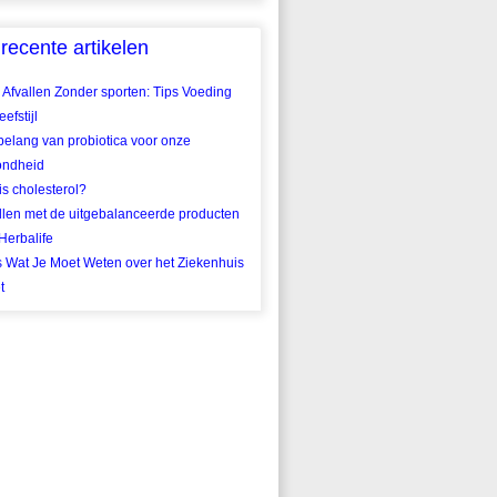
recente artikelen
 Afvallen Zonder sporten: Tips Voeding
efstijl
belang van probiotica voor onze
ondheid
is cholesterol?
llen met de uitgebalanceerde producten
Herbalife
s Wat Je Moet Weten over het Ziekenhuis
t