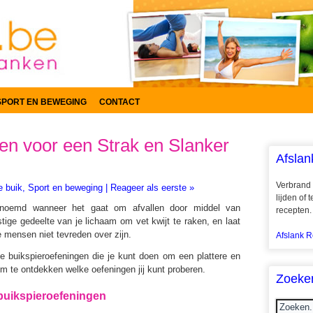
SPORT EN BEWEGING
CONTACT
en voor een Strak en Slanker
Afslan
Verbrand 
e buik
,
Sport en beweging
|
Reageer als eerste »
lijden of
enoemd wanneer het gaat om afvallen door middel van
recepten.
stige gedeelte van je lichaam om vet kwijt te raken, en laat
e mensen niet tevreden over zijn.
Afslank R
de buikspieroefeningen die je kunt doen om een plattere en
om te ontdekken welke oefeningen jij kunt proberen.
Zoeke
r buikspieroefeningen