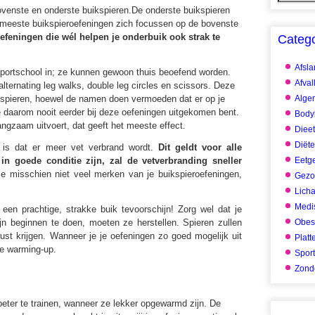
bovenste en onderste buikspieren.De onderste buikspieren
de meeste buikspieroefeningen zich focussen op de bovenste
oefeningen die wél helpen je onderbuik ook strak te
Categ
Afsl
 sportschool in; ze kunnen gewoon thuis beoefend worden.
Afval
 alternating leg walks, double leg circles en scissors. Deze
ikspieren, hoewel de namen doen vermoeden dat er op je
Alge
e daarom nooit eerder bij deze oefeningen uitgekomen bent.
Body
langzaam uitvoert, dat geeft het meeste effect.
Dieet
Diët
is dat er meer vet verbrand wordt.
Dit geldt voor alle
in goede conditie zijn, zal de vetverbranding sneller
Eetg
 je misschien niet veel merken van je buikspieroefeningen,
Gezo
Lich
Medis
 een prachtige, strakke buik tevoorschijn! Zorg wel dat je
jn beginnen te doen, moeten ze herstellen. Spieren zullen
Obes
ust krijgen. Wanneer je je oefeningen zo goed mogelijk uit
Platt
de warming-up.
Spor
Zonde
 beter te trainen, wanneer ze lekker opgewarmd zijn. De