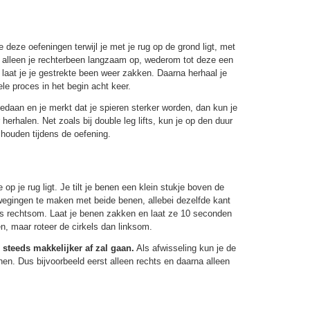
je deze oefeningen terwijl je met je rug op de grond ligt, met
rst alleen je rechterbeen langzaam op, wederom tot deze een
laat je je gestrekte been weer zakken. Daarna herhaal je
ele proces in het begin acht keer.
daan en je merkt dat je spieren sterker worden, dan kun je
herhalen. Net zoals bij double leg lifts, kun je op den duur
houden tijdens de oefening.
op je rug ligt. Je tilt je benen een klein stukje boven de
wegingen te maken met beide benen, allebei dezelfde kant
els rechtsom. Laat je benen zakken en laat ze 10 seconden
n, maar roteer de cirkels dan linksom.
 steeds makkelijker af zal gaan.
Als afwisseling kun je de
nen. Dus bijvoorbeeld eerst alleen rechts en daarna alleen