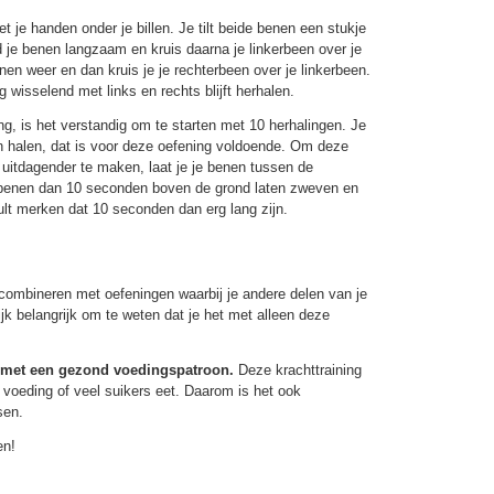
et je handen onder je billen. Je tilt beide benen een stukje
 je benen langzaam en kruis daarna je linkerbeen over je
nen weer en dan kruis je je rechterbeen over je linkerbeen.
g wisselend met links en rechts blijft herhalen.
g, is het verstandig om te starten met 10 herhalingen. Je
n halen, dat is voor deze oefening voldoende. Om deze
n uitdagender te maken, laat je je benen tussen de
e benen dan 10 seconden boven de grond laten zweven en
ult merken dat 10 seconden dan erg lang zijn.
combineren met oefeningen waarbij je andere delen van je
ijk belangrijk om te weten dat je het met alleen deze
t met een gezond voedingspatroon.
Deze krachttraining
te voeding of veel suikers eet. Daarom is het ook
sen.
en!