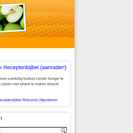
k Receptenbijbel (aanrader!)
snel overtollig buikvet zonder honger te
 te jojoën met simpel te maken afslank
eceptenbijbel Risicovrij Uitproberen
n