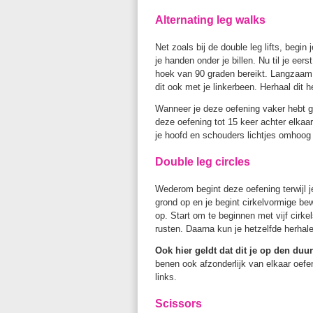
Alternating leg walks
Net zoals bij de double leg lifts, begin 
je handen onder je billen. Nu til je ee
hoek van 90 graden bereikt. Langzaam 
dit ook met je linkerbeen. Herhaal dit h
Wanneer je deze oefening vaker hebt ge
deze oefening tot 15 keer achter elkaar 
je hoofd en schouders lichtjes omhoog 
Double leg circles
Wederom begint deze oefening terwijl je 
grond op en je begint cirkelvormige be
op. Start om te beginnen met vijf cirk
rusten. Daarna kun je hetzelfde herhale
Ook hier geldt dat dit je op den duur
benen ook afzonderlijk van elkaar oefe
links.
Scissors