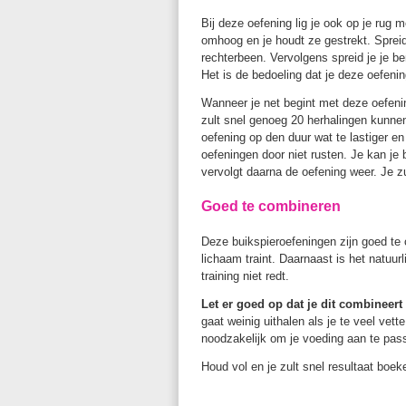
Bij deze oefening lig je ook op je rug m
omhoog en je houdt ze gestrekt. Spreid
rechterbeen. Vervolgens spreid je je be
Het is de bedoeling dat je deze oefenin
Wanneer je net begint met deze oefenin
zult snel genoeg 20 herhalingen kunne
oefening op den duur wat te lastiger e
oefeningen door niet rusten. Je kan j
vervolgt daarna de oefening weer. Je z
Goed te combineren
Deze buikspieroefeningen zijn goed te 
lichaam traint. Daarnaast is het natuurl
training niet redt.
Let er goed op dat je dit combineer
gaat weinig uithalen als je te veel vet
noodzakelijk om je voeding aan te pas
Houd vol en je zult snel resultaat boek