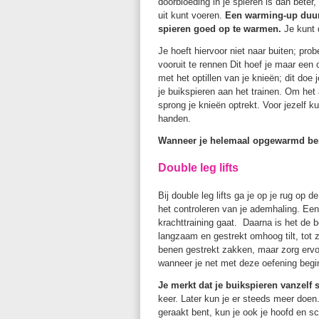
doorbloeding in je spieren is dan beter,
uit kunt voeren.
Een warming-up duurt
spieren goed op te warmen.
Je kunt d
Je hoeft hiervoor niet naar buiten; pro
vooruit te rennen Dit hoef je maar een
met het optillen van je knieën; dit doe
je buikspieren aan het trainen. Om het 
sprong je knieën optrekt. Voor jezelf ku
handen.
Wanneer je helemaal opgewarmd bent
Double leg lifts
Bij double leg lifts ga je op je rug op 
het controleren van je ademhaling. Een
krachttraining gaat. Daarna is het de 
langzaam en gestrekt omhoog tilt, tot
benen gestrekt zakken, maar zorg ervoor
wanneer je net met deze oefening begi
Je merkt dat je buikspieren vanzelf 
keer. Later kun je er steeds meer doe
geraakt bent, kun je ook je hoofd en sc