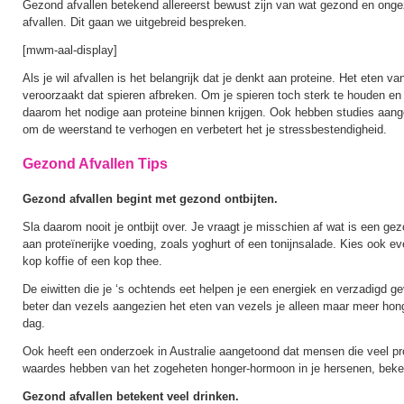
Gezond afvallen betekend allereerst bewust zijn van wat gezond en ongez
afvallen. Dit gaan we uitgebreid bespreken.
[mwm-aal-display]
Als je wil afvallen is het belangrijk dat je denkt aan proteine. Het eten v
veroorzaakt dat spieren afbreken. Om je spieren toch sterk te houden en 
daarom het nodige aan proteine binnen krijgen. Ook hebben studies aange
om de weerstand te verhogen en verbetert het je stressbestendigheid.
Gezond Afvallen Tips
Gezond afvallen begint met gezond ontbijten.
Sla daarom nooit je ontbijt over. Je vraagt je misschien af wat is een gez
aan proteïnerijke voeding, zoals yoghurt of een tonijnsalade. Kies ook ev
kop koffie of een kop thee.
De eiwitten die je ‘s ochtends eet helpen je een energiek en verzadigd ge
beter dan vezels aangezien het eten van vezels je alleen maar meer hon
dag.
Ook heeft een onderzoek in Australie aangetoond dat mensen die veel pro
waardes hebben van het zogeheten honger-hormoon in je hersenen, beken
Gezond afvallen betekent veel drinken.