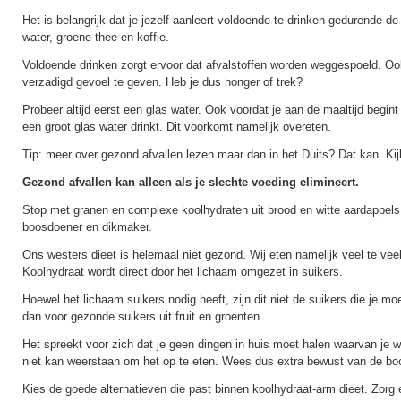
Het is belangrijk dat je jezelf aanleert voldoende te drinken gedurende d
water, groene thee en koffie.
Voldoende drinken zorgt ervoor dat afvalstoffen worden weggespoeld. Ook
verzadigd gevoel te geven. Heb je dus honger of trek?
Probeer altijd eerst een glas water. Ook voordat je aan de maaltijd begint i
een groot glas water drinkt. Dit voorkomt namelijk overeten.
Tip: meer over gezond afvallen lezen maar dan in het Duits? Dat kan. Ki
Gezond afvallen kan alleen als je slechte voeding elimineert.
Stop met granen en complexe koolhydraten uit brood en witte aardappels.
boosdoener en dikmaker.
Ons westers dieet is helemaal niet gezond. Wij eten namelijk veel te vee
Koolhydraat wordt direct door het lichaam omgezet in suikers.
Hoewel het lichaam suikers nodig heeft, zijn dit niet de suikers die je mo
dan voor gezonde suikers uit fruit en groenten.
Het spreekt voor zich dat je geen dingen in huis moet halen waarvan je we
niet kan weerstaan om het op te eten. Wees dus extra bewust van de bo
Kies de goede alternatieven die past binnen koolhydraat-arm dieet. Zorg 