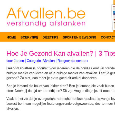
HOME
BOEK (TIP!)
DIEETTIPS
SPORT EN BEWEGING
CONTAC
Hoe Je Gezond Kan afvallen? | 3 Tips
door
Jeroen
|
Categorie:
Afvallen
|
Reageer als eerste »
Gezond afvallen
is prioriteit voor iedereen die de pondjes eraf wil branden
huidige manier van leven en of je huidige manier van afvallen. Leef je gez
gezond? Zo niet, dan moet je extra goed dit artikel doorlezen.
Ben je iemand die houdt van lekker eten? Ben je iemand die vaak buiten e
eten. Neem jij de tijd om te ontbijten? Dit zijn vragen die je jezelf moet st
Vaak is het zo dat je overgewicht het rechtstreekse resultaat is van je lev
bewust bent van mogelijke foute ongezonde eetgewoontes, des te meer k
afvallen.