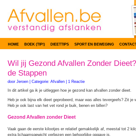
HOME
BOEK (TIP!)
DIEETTIPS
SPORT EN BEWEGING
CONTAC
Wil jij Gezond Afvallen Zonder Dieet
de Stappen
door
Jeroen
|
Categorie:
Afvallen
|
1 Reactie
In dit artikel ga ik je uitleggen hoe je gezond kan afvallen zonder dieet.
Heb je ook bijna elk dieet geprobeerd, maar was alles tevergeefs? Zit je
Heb je ook last van het vet rond je buik, benen en billen?
Gezond Afvallen zonder Dieet
Vaak gaan de eerste kilootjes er relatief gemakkelijk af, meestal tot 2 kilo
extra lichaamsgewicht verliezen een behoorlijke opgave is.