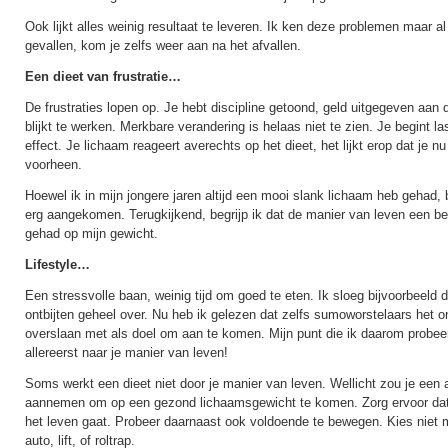
Ook lijkt alles weinig resultaat te leveren. Ik ken deze problemen maar a
gevallen, kom je zelfs weer aan na het afvallen.
Een dieet van frustratie…
De frustraties lopen op. Je hebt discipline getoond, geld uitgegeven aan 
blijkt te werken. Merkbare verandering is helaas niet te zien. Je begint las
effect. Je lichaam reageert averechts op het dieet, het lijkt erop dat je n
voorheen.
Hoewel ik in mijn jongere jaren altijd een mooi slank lichaam heb gehad, be
erg aangekomen. Terugkijkend, begrijp ik dat de manier van leven een be
gehad op mijn gewicht.
Lifestyle…
Een stressvolle baan, weinig tijd om goed te eten. Ik sloeg bijvoorbeeld d
ontbijten geheel over. Nu heb ik gelezen dat zelfs sumoworstelaars het ont
overslaan met als doel om aan te komen. Mijn punt die ik daarom probee
allereerst naar je manier van leven!
Soms werkt een dieet niet door je manier van leven. Wellicht zou je een 
aannemen om op een gezond lichaamsgewicht te komen. Zorg ervoor dat 
het leven gaat. Probeer daarnaast ook voldoende te bewegen. Kies niet 
auto, lift, of roltrap.