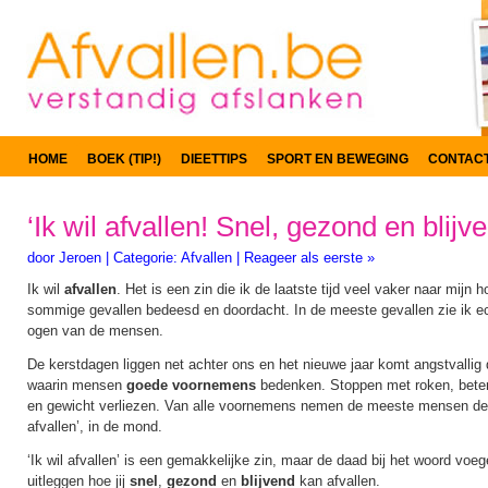
HOME
BOEK (TIP!)
DIEETTIPS
SPORT EN BEWEGING
CONTAC
‘Ik wil afvallen! Snel, gezond en blijve
door
Jeroen
|
Categorie:
Afvallen
|
Reageer als eerste »
Ik wil
afvallen
. Het is een zin die ik de laatste tijd veel vaker naar mijn h
sommige gevallen bedeesd en doordacht. In de meeste gevallen zie ik e
ogen van de mensen.
De kerstdagen liggen net achter ons en het nieuwe jaar komt angstvallig di
waarin mensen
goede voornemens
bedenken. Stoppen met roken, beter
en gewicht verliezen. Van alle voornemens nemen de meeste mensen de 
afvallen’, in de mond.
‘Ik wil afvallen’ is een gemakkelijke zin, maar de daad bij het woord voegen
uitleggen hoe jij
snel
,
gezond
en
blijvend
kan afvallen.