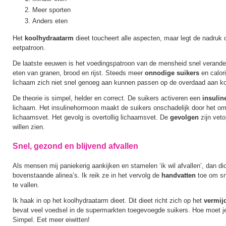
Meer sporten
Anders eten
Het
koolhydraatarm
dieet toucheert alle aspecten, maar legt de nadruk 
eetpatroon.
De laatste eeuwen is het voedingspatroon van de mensheid snel verand
eten van granen, brood en rijst. Steeds meer
onnodige suikers
en calor
lichaam zich niet snel genoeg aan kunnen passen op de overdaad aan ko
De theorie is simpel, helder en correct. De suikers activeren een
insuli
lichaam. Het insulinehormoon maakt de suikers onschadelijk door het om 
lichaamsvet. Het gevolg is overtollig lichaamsvet. De
gevolgen
zijn veto
willen zien.
Snel, gezond en blijvend afvallen
Als mensen mij paniekerig aankijken en stamelen ‘ik wil afvallen’, dan dict
bovenstaande alinea’s. Ik reik ze in het vervolg de
handvatten
toe om sne
te vallen.
Ik haak in op het koolhydraatarm dieet. Dit dieet richt zich op het
vermij
bevat veel voedsel in de supermarkten toegevoegde suikers. Hoe moet j
Simpel. Eet meer eiwitten!