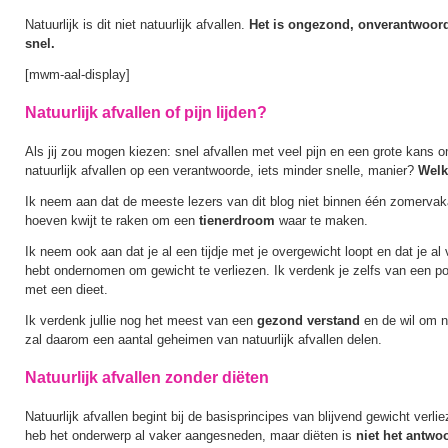
Natuurlijk is dit niet natuurlijk afvallen.
Het is ongezond, onverantwoord
snel.
[mwm-aal-display]
Natuurlijk afvallen of pijn lijden?
Als jij zou mogen kiezen: snel afvallen met veel pijn en een grote kans
natuurlijk afvallen op een verantwoorde, iets minder snelle, manier?
Welk
Ik neem aan dat de meeste lezers van dit blog niet binnen één zomervaka
hoeven kwijt te raken om een
tienerdroom
waar te maken.
Ik neem ook aan dat je al een tijdje met je overgewicht loopt en dat je al
hebt ondernomen om gewicht te verliezen. Ik verdenk je zelfs van een po
met een dieet.
Ik verdenk jullie nog het meest van een
gezond verstand
en de wil om nat
zal daarom een aantal geheimen van natuurlijk afvallen delen.
Natuurlijk afvallen zonder diëten
Natuurlijk afvallen begint bij de basisprincipes van blijvend gewicht verlie
heb het onderwerp al vaker aangesneden, maar diëten is
niet het antwo