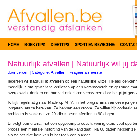
HOME
BOEK (TIP!)
DIEETTIPS
SPORT EN BEWEGING
CONTAC
Natuurlijk afvallen | Natuurlijk wil jij d
door
Jeroen
|
Categorie:
Afvallen
|
Reageer als eerste »
Iedereen wil
natuurlijk afvallen
op een natuurlijke wijze. Helaas denken 
mogelijk is om gewicht te verliezen op een verantwoorde en gezonde ma
overgewicht denken dat hun vet enkel kan verdwijnen door het
pijnigen
v
Ik kijk regelmatig naar Made op MTV. In het programma van deze jonger
jongeren iets te bereiken. Ze hebben een droom. Ze willen bijvoorbeeld 
probleem is vaak dat ze 20 kilo moeten afvallen in 60 dagen.
Er volgt een drama met een opgepompte coach, weinig eten, veel sporte
proces een mentale instorting van de kandidaat. Na 60 dagen hebben ze 
als ze het niet bereiken is het toch een succes.