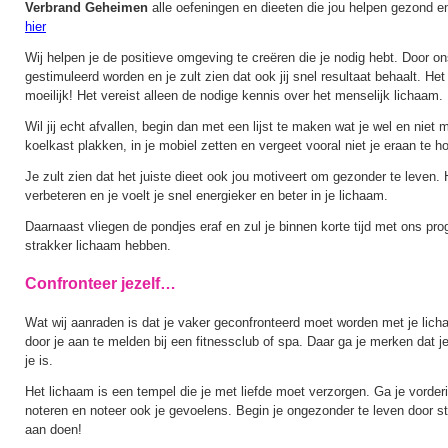
Verbrand Geheimen
alle oefeningen en dieeten die jou helpen gezond en
hier
Wij helpen je de positieve omgeving te creëren die je nodig hebt. Door o
gestimuleerd worden en je zult zien dat ook jij snel resultaat behaalt. Het
moeilijk! Het vereist alleen de nodige kennis over het menselijk lichaam.
Wil jij echt afvallen, begin dan met een lijst te maken wat je wel en niet 
koelkast plakken, in je mobiel zetten en vergeet vooral niet je eraan te h
Je zult zien dat het juiste dieet ook jou motiveert om gezonder te leven. H
verbeteren en je voelt je snel energieker en beter in je lichaam.
Daarnaast vliegen de pondjes eraf en zul je binnen korte tijd met ons p
strakker lichaam hebben.
Confronteer jezelf…
Wat wij aanraden is dat je vaker geconfronteerd moet worden met je lich
door je aan te melden bij een fitnessclub of spa. Daar ga je merken dat j
je is.
Het lichaam is een tempel die je met liefde moet verzorgen. Ga je vorderi
noteren en noteer ook je gevoelens. Begin je ongezonder te leven door s
aan doen!