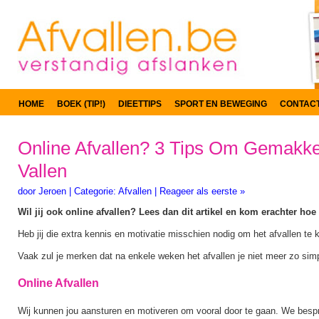
HOME
BOEK (TIP!)
DIEETTIPS
SPORT EN BEWEGING
CONTAC
Online Afvallen? 3 Tips Om Gemakkel
Vallen
door
Jeroen
|
Categorie:
Afvallen
|
Reageer als eerste »
Wil jij ook online afvallen? Lees dan dit artikel en kom erachter ho
Heb jij die extra kennis en motivatie misschien nodig om het afvallen t
Vaak zul je merken dat na enkele weken het afvallen je niet meer zo simp
Online Afvallen
Wij kunnen jou aansturen en motiveren om vooral door te gaan. We besp