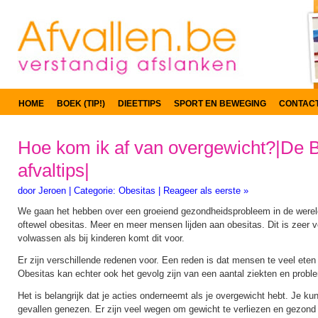
HOME
BOEK (TIP!)
DIEETTIPS
SPORT EN BEWEGING
CONTAC
Hoe kom ik af van overgewicht?|De 
afvaltips|
door
Jeroen
|
Categorie:
Obesitas
|
Reageer als eerste »
We gaan het hebben over een groeiend gezondheidsprobleem in de werel
oftewel obesitas. Meer en meer mensen lijden aan obesitas. Dit is zeer v
volwassen als bij kinderen komt dit voor.
Er zijn verschillende redenen voor. Een reden is dat mensen te veel eten
Obesitas kan echter ook het gevolg zijn van een aantal ziekten en proble
Het is belangrijk dat je acties onderneemt als je overgewicht hebt. Je kunt
gevallen genezen. Er zijn veel wegen om gewicht te verliezen en gezond