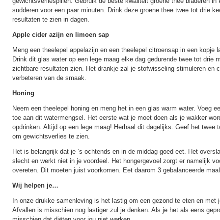
gewichtsverliespillen. Gebruik de beste kwaliteit groene thee bladeren in
sudderen voor een paar minuten. Drink deze groene thee twee tot drie ke
resultaten te zien in dagen.
Apple cider azijn en limoen sap
Meng een theelepel appelazijn en een theelepel citroensap in een kopje l
Drink dit glas water op een lege maag elke dag gedurende twee tot drie 
zichtbare resultaten zien. Het drankje zal je stofwisseling stimuleren en ci
verbeteren van de smaak.
Honing
Neem een theelepel honing en meng het in een glas warm water. Voeg ee
toe aan dit watermengsel. Het eerste wat je moet doen als je wakker wordt
opdrinken. Altijd op een lege maag! Herhaal dit dagelijks. Geef het twee t
om gewichtsverlies te zien.
Het is belangrijk dat je ’s ochtends en in de middag goed eet. Het oversl
slecht en werkt niet in je voordeel. Het hongergevoel zorgt er namelijk v
overeten. Dit moeten juist voorkomen. Eet daarom 3 gebalanceerde maalt
Wij helpen je…
In onze drukke samenleving is het lastig om een gezond te eten en met j
Afvallen is misschien nog lastiger zul je denken. Als je het als eens gep
misschien dat diëten voor jou niet werken.