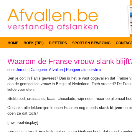
HOME
BOEK (TIP!)
DIEETTIPS
SPORT EN BEWEGING
CONTAC
Waarom de Franse vrouw slank blijft
door
Jeroen
|
Categorie:
Afvallen
|
Reageer als eerste »
Ben je ooit in Parijs geweest? Dan is het je vast opgevallen dat Franse v
dan de gemiddelde vrouw in Belgie of Nederland. Toch vreemd? De Fra
liefde voor eten.
Stokbrood, croissants, kaas, chocolade, wijn noem maar op allemaal hoort
Ondanks alle lekkernijen kunnen Fransen nog steeds
slank blijven
en ee
doen ze dat toch?
[mwm-aal-display]
Een schrijfster uit Frankrijk met de naam Guiliano heeft dat grondig ond