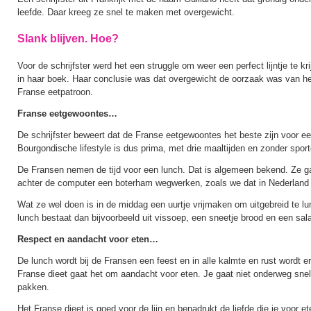
leefde. Daar kreeg ze snel te maken met overgewicht.
Slank blijven. Hoe?
Voor de schrijfster werd het een struggle om weer een perfect lijntje te kr
in haar boek. Haar conclusie was dat overgewicht de oorzaak was van h
Franse eetpatroon.
Franse eetgewoontes…
De schrijfster beweert dat de Franse eetgewoontes het beste zijn voor ee
Bourgondische lifestyle is dus prima, met drie maaltijden en zonder sport
De Fransen nemen de tijd voor een lunch. Dat is algemeen bekend. Ze ga
achter de computer een boterham wegwerken, zoals we dat in Nederland 
Wat ze wel doen is in de middag een uurtje vrijmaken om uitgebreid te l
lunch bestaat dan bijvoorbeeld uit vissoep, een sneetje brood en een sal
Respect en aandacht voor eten…
De lunch wordt bij de Fransen een feest en in alle kalmte en rust wordt er
Franse dieet gaat het om aandacht voor eten. Je gaat niet onderweg snel
pakken.
Het Franse dieet is goed voor de lijn en benadrukt de liefde die je voor 