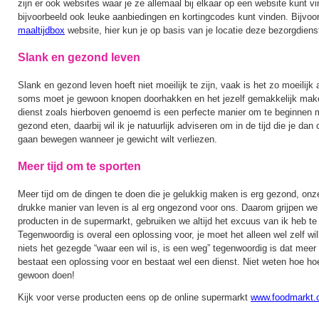
zijn er ook websites waar je ze allemaal bij elkaar op een website kunt v
bijvoorbeeld ook leuke aanbiedingen en kortingcodes kunt vinden. Bijvoo
maaltijdbox
website, hier kun je op basis van je locatie deze bezorgdiens
Slank en gezond leven
Slank en gezond leven hoeft niet moeilijk te zijn, vaak is het zo moeilijk
soms moet je gewoon knopen doorhakken en het jezelf gemakkelijk make
dienst zoals hierboven genoemd is een perfecte manier om te beginnen 
gezond eten, daarbij wil ik je natuurlijk adviseren om in de tijd die je da
gaan bewegen wanneer je gewicht wilt verliezen.
Meer tijd om te sporten
Meer tijd om de dingen te doen die je gelukkig maken is erg gezond, on
drukke manier van leven is al erg ongezond voor ons. Daarom grijpen w
producten in de supermarkt, gebruiken we altijd het excuus van ik heb te w
Tegenwoordig is overal een oplossing voor, je moet het alleen wel zelf wi
niets het gezegde “waar een wil is, is een weg” tegenwoordig is dat meer
bestaat een oplossing voor en bestaat wel een dienst. Niet weten hoe hoe
gewoon doen!
Kijk voor verse producten eens op de online supermarkt
www.foodmarkt