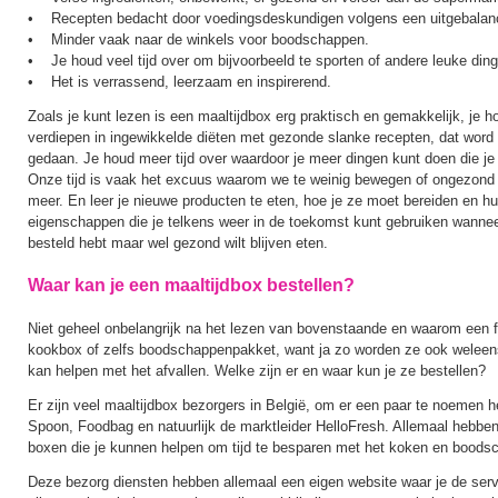
• Recepten bedacht door voedingsdeskundigen volgens een uitgebalanc
• Minder vaak naar de winkels voor boodschappen.
• Je houd veel tijd over om bijvoorbeeld te sporten of andere leuke din
• Het is verrassend, leerzaam en inspirerend.
Zoals je kunt lezen is een maaltijdbox erg praktisch en gemakkelijk, je hoe
verdiepen in ingewikkelde diëten met gezonde slanke recepten, dat word t
gedaan. Je houd meer tijd over waardoor je meer dingen kunt doen die je 
Onze tijd is vaak het excuus waarom we te weinig bewegen of ongezond et
meer. En leer je nieuwe producten te eten, hoe je ze moet bereiden en 
eigenschappen die je telkens weer in de toekomst kunt gebruiken wannee
besteld hebt maar wel gezond wilt blijven eten.
Waar kan je een maaltijdbox bestellen?
Niet geheel onbelangrijk na het lezen van bovenstaande en waarom een f
kookbox of zelfs boodschappenpakket, want ja zo worden ze ook welee
kan helpen met het afvallen. Welke zijn er en waar kun je ze bestellen?
Er zijn veel maaltijdbox bezorgers in België, om er een paar te noemen 
Spoon, Foodbag en natuurlijk de marktleider HelloFresh. Allemaal hebb
boxen die je kunnen helpen om tijd te besparen met het koken en boods
Deze bezorg diensten hebben allemaal een eigen website waar je de servi