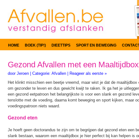
HOME
BOEK (TIP!)
DIEETTIPS
SPORT EN BEWEGING
CONTAC
Gezond Afvallen met een Maaltijdbox
door
Jeroen
|
Categorie:
Afvallen
|
Reageer als eerste »
Het klinkt misschien een beetje vreemd, maar wist je dat de maaltijdbox
om gezonder te leven en dus gewicht kwijt te raken. Ik ga het je uitlegge
een gezond eetpatroon het belangrijkste is voor een slank en gezond lev
tenslotte met de voeding, daarna komt beweging en sport kijken, maar oo
voedingspatroon niets waard.
Gezond eten
Je hoeft geen doctorandus te zijn om te begrijpen dat gezond eten een bel
slank bestaan, waarom een maaltijdbox je hier perfect bij kan helpen is 