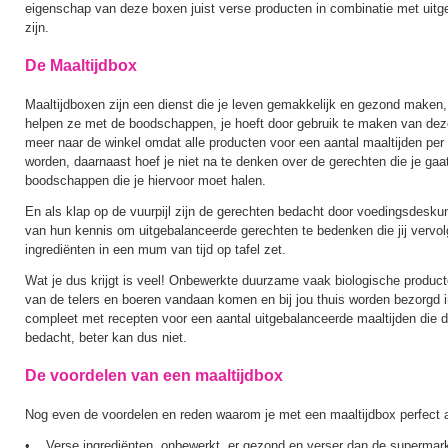
eigenschap van deze boxen juist verse producten in combinatie met uitg
zijn.
De Maaltijdbox
Maaltijdboxen zijn een dienst die je leven gemakkelijk en gezond maken, 
helpen ze met de boodschappen, je hoeft door gebruik te maken van dez
meer naar de winkel omdat alle producten voor een aantal maaltijden per 
worden, daarnaast hoef je niet na te denken over de gerechten die je ga
boodschappen die je hiervoor moet halen.
En als klap op de vuurpijl zijn de gerechten bedacht door voedingsdesk
van hun kennis om uitgebalanceerde gerechten te bedenken die jij vervo
ingrediënten in een mum van tijd op tafel zet.
Wat je dus krijgt is veel! Onbewerkte duurzame vaak biologische producte
van de telers en boeren vandaan komen en bij jou thuis worden bezorgd i
compleet met recepten voor een aantal uitgebalanceerde maaltijden die do
bedacht, beter kan dus niet.
De voordelen van een maaltijdbox
Nog even de voordelen en reden waarom je met een maaltijdbox perfect a
• Verse ingrediënten, onbewerkt, er gezond en verser dan de supermark