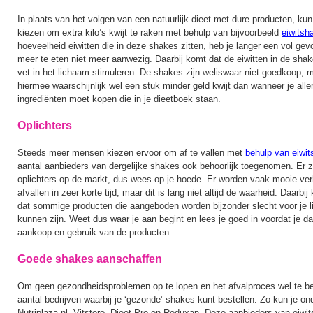
In plaats van het volgen van een natuurlijk dieet met dure producten, kun
kiezen om extra kilo’s kwijt te raken met behulp van bijvoorbeeld
eiwitsh
hoeveelheid eiwitten die in deze shakes zitten, heb je langer een vol gev
meer te eten niet meer aanwezig. Daarbij komt dat de eiwitten in de sha
vet in het lichaam stimuleren. De shakes zijn weliswaar niet goedkoop, m
hiermee waarschijnlijk wel een stuk minder geld kwijt dan wanneer je aller
ingrediënten moet kopen die in je dieetboek staan.
Oplichters
Steeds meer mensen kiezen ervoor om af te vallen met
behulp van eiwi
aantal aanbieders van dergelijke shakes ook behoorlijk toegenomen. Er z
oplichters op de markt, dus wees op je hoede. Er worden vaak mooie ver
afvallen in zeer korte tijd, maar dit is lang niet altijd de waarheid. Daarb
dat sommige producten die aangeboden worden bijzonder slecht voor je 
kunnen zijn. Weet dus waar je aan begint en lees je goed in voordat je da
aankoop en gebruik van de producten.
Goede shakes aanschaffen
Om geen gezondheidsproblemen op te lopen en het afvalproces wel te bev
aantal bedrijven waarbij je ‘gezonde’ shakes kunt bestellen. Zo kun je ond
Nutriplaza.nl, Vitstore, Dieet Pro en Reduxan. Deze aanbieders van eiw