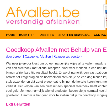
HOME
BOEK (TIP!)
DIEETTIPS
SPORT EN BEWEGING
CONTAC
Goedkoop Afvallen met Behulp van E
door
Jeroen
|
Categorie:
Afvallen
|
Reageer als eerste »
Wanneer je ervoor kiest om op een natuurlijke wijze af te vallen, maak je 
van een dieetboek met allerlei recepten. Voor veel mensen is een natuurl
binnen afzienbare tijd resultaat boekt. Er wordt namelijk een vast patroo
betreft het eetgedrag en de hoeveelheid eten die je op een dag binnen kri
stuk gezonder en dat zorgt ervoor dat je binnen de kortste keren kunt me
verliest. Het volgen van een dieet uit een speciaal dieetboek heeft echte
veel geld. Je moet namelijk allerlei producten kopen die je normaal nooit 
goedkoop. Daarom is het goed voor te stellen dat je zo goedkoop mogelijk 
Extra eiwitten