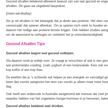
Gezond afvallen betekend allereerst bewust zijn van wat gezond en ongez
afvallen. Dit gaan we uitgebreid bespreken.
[mwm-aal-display]
Als je wil afvallen is het belangrijk dat je denkt aan proteine. Het eten v
veroorzaakt dat spieren afbreken. Om je spieren toch sterk te houden en 
daarom het nodige aan proteine binnen krijgen. Ook hebben studies aange
om de weerstand te verhogen en verbetert het je stressbestendigheid.
Gezond Afvallen Tips
Gezond afvallen begint met gezond ontbijten.
Sla daarom nooit je ontbijt over. Je vraagt je misschien af wat is een gez
aan proteïnerijke voeding, zoals yoghurt of een tonijnsalade. Kies ook ev
kop koffie of een kop thee.
De eiwitten die je ‘s ochtends eet helpen je een energiek en verzadigd ge
beter dan vezels aangezien het eten van vezels je alleen maar meer hon
dag.
Ook heeft een onderzoek in Australie aangetoond dat mensen die veel pro
waardes hebben van het zogeheten honger-hormoon in je hersenen, beken
Gezond afvallen betekent veel drinken.