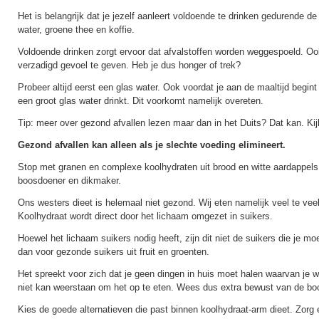
Het is belangrijk dat je jezelf aanleert voldoende te drinken gedurende d
water, groene thee en koffie.
Voldoende drinken zorgt ervoor dat afvalstoffen worden weggespoeld. Ook
verzadigd gevoel te geven. Heb je dus honger of trek?
Probeer altijd eerst een glas water. Ook voordat je aan de maaltijd begint i
een groot glas water drinkt. Dit voorkomt namelijk overeten.
Tip: meer over gezond afvallen lezen maar dan in het Duits? Dat kan. Ki
Gezond afvallen kan alleen als je slechte voeding elimineert.
Stop met granen en complexe koolhydraten uit brood en witte aardappels.
boosdoener en dikmaker.
Ons westers dieet is helemaal niet gezond. Wij eten namelijk veel te vee
Koolhydraat wordt direct door het lichaam omgezet in suikers.
Hoewel het lichaam suikers nodig heeft, zijn dit niet de suikers die je mo
dan voor gezonde suikers uit fruit en groenten.
Het spreekt voor zich dat je geen dingen in huis moet halen waarvan je we
niet kan weerstaan om het op te eten. Wees dus extra bewust van de bo
Kies de goede alternatieven die past binnen koolhydraat-arm dieet. Zorg 