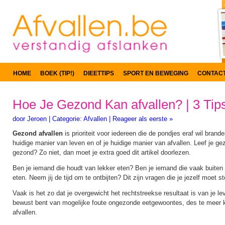
HOME
BOEK (TIP!)
DIEETTIPS
SPORT EN BEWEGING
CONTAC
Hoe Je Gezond Kan afvallen? | 3 Tips
door
Jeroen
|
Categorie:
Afvallen
|
Reageer als eerste »
Gezond afvallen
is prioriteit voor iedereen die de pondjes eraf wil branden
huidige manier van leven en of je huidige manier van afvallen. Leef je gez
gezond? Zo niet, dan moet je extra goed dit artikel doorlezen.
Ben je iemand die houdt van lekker eten? Ben je iemand die vaak buiten e
eten. Neem jij de tijd om te ontbijten? Dit zijn vragen die je jezelf moet st
Vaak is het zo dat je overgewicht het rechtstreekse resultaat is van je lev
bewust bent van mogelijke foute ongezonde eetgewoontes, des te meer k
afvallen.