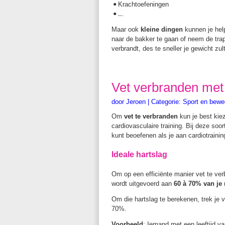
Krachtoefeningen
•
.
• ..
Maar ook
kleine dingen
kunnen je hel
naar de bakker te gaan of neem de trap
verbrandt, des te sneller je gewicht zul
Vet verbranden met 
door
Jeroen
|
Categorie:
Sport en bewe
Om
vet te verbranden
kun je best kie
cardiovasculaire training. Bij deze so
kunt beoefenen als je aan cardiotrainin
Ideale hartslag
Om op een efficiënte manier vet te ve
wordt uitgevoerd aan
60 à 70% van je
Om die hartslag te berekenen, trek je v
70%.
Voorbeeld
: Iemand met een leeftijd v