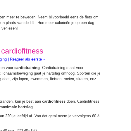
pen meer te bewegen. Neem bijvoorbeeld eens de fiets om
 in plaats van de lift. Hoe meer calorieën je op een dag
t verliezen!
cardiofitness
ging
|
Reageer als eerste »
zen voor
cardiotraining
. Cardiotraining staat voor
ort lichaamsbeweging gaat je hartslag omhoog. Sporten die je
g doet, zijn lopen, zwemmen, fietsen, roeien, skaten, enz.
rbranden, kun je best aan
cardiofitness
doen. Cardiofitness
 maximale hartslag
.
an 220 je leeftijd af. Van dat getal neem je vervolgens 60 à
an 40 jaar: 220-40=180