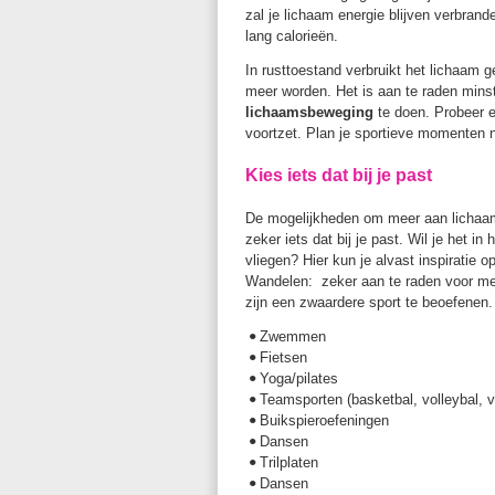
zal je lichaam energie blijven verbrand
lang calorieën.
In rusttoestand verbruikt het lichaam 
meer worden. Het is aan te raden min
lichaamsbeweging
te doen. Probeer e
voortzet. Plan je sportieve momenten 
Kies iets dat bij je past
De mogelijkheden om meer aan lichaams
zeker iets dat bij je past. Wil je het in
vliegen? Hier kun je alvast inspiratie o
Wandelen: zeker aan te raden voor men
zijn een zwaardere sport te beoefenen.
Zwemmen
•
Fietsen
•
Yoga/pilates
•
Teamsporten (basketbal, volleybal, v
•
Buikspieroefeningen
•
Dansen
•
Trilplaten
•
Dansen
•