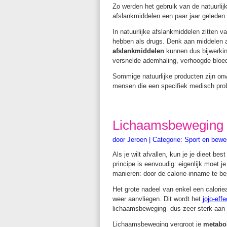
Zo werden het gebruik van de natuurlij
afslankmiddelen een paar jaar geleden
In natuurlijke afslankmiddelen zitten 
hebben als drugs. Denk aan middelen a
afslankmiddelen
kunnen dus bijwerkin
versnelde ademhaling, verhoogde bloed
Sommige natuurlijke producten zijn onv
mensen die een specifiek medisch pr
Lichaamsbeweging o
door
Jeroen
|
Categorie:
Sport en bewe
Als je wilt afvallen, kun je je dieet b
principe is eenvoudig: eigenlijk moet j
manieren: door de calorie-inname te be
Het grote nadeel van enkel een caloriea
weer aanvliegen. Dit wordt het
jojo-effe
lichaamsbeweging dus zeer sterk aan 
Lichaamsbeweging vergroot je
metabo