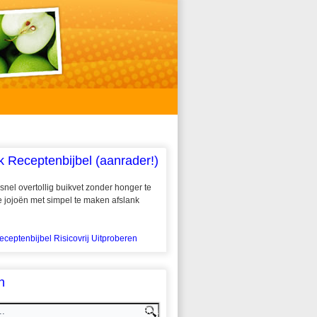
k Receptenbijbel (aanrader!)
snel overtollig buikvet zonder honger te
 te jojoën met simpel te maken afslank
eceptenbijbel Risicovrij Uitproberen
n