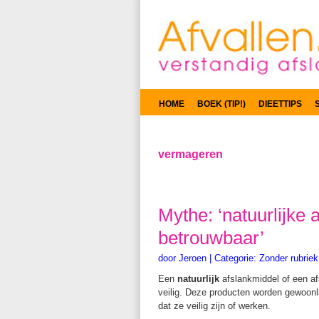
HOME
BOEK (TIP!)
DIEETTIPS
vermageren
Mythe: ‘natuurlijke 
betrouwbaar’
door
Jeroen
|
Categorie:
Zonder rubriek
Een
natuurlijk
afslankmiddel of een a
veilig. Deze producten worden gewoonli
dat ze veilig zijn of werken.