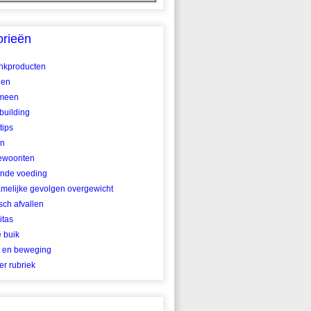
orieën
ankproducten
len
meen
building
tips
en
ewoonten
nde voeding
amelijke gevolgen overgewicht
ch afvallen
itas
e buik
t en beweging
r rubriek