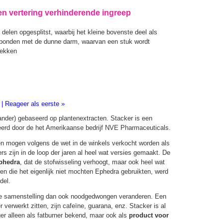
n vertering verhinderende ingreep
delen opgesplitst, waarbij het kleine bovenste deel als
verbonden met de dunne darm, waarvan een stuk wordt
lekken
|
Reageer als eerste »
rander) gebaseerd op plantenextracten. Stacker is een
eerd door de het Amerikaanse bedrijf NVE Pharmaceuticals.
n mogen volgens de wet in de winkels verkocht worden als
ers zijn in de loop der jaren al heel wat versies gemaakt. De
phedra
, dat de stofwisseling verhoogt, maar ook heel wat
n die het eigenlijk niet mochten Ephedra gebruikten, werd
del.
de samenstelling dan ook noodgedwongen veranderen. Een
 verwerkt zitten, zijn cafeïne, guarana, enz. Stacker is al
nger alleen als fatburner bekend, maar ook als
product voor