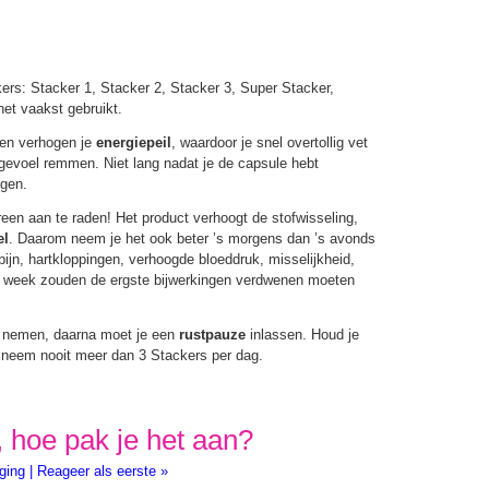
ers: Stacker 1, Stacker 2, Stacker 3, Super Stacker,
et vaakst gebruikt.
en verhogen je
energiepeil
, waardoor je snel overtollig vet
rgevoel remmen. Niet lang nadat je de capsule hebt
jgen.
reen aan te raden! Het product verhoogt de stofwisseling,
el
. Daarom neem je het ook beter ’s morgens dan ’s avonds
ijn, hartkloppingen, verhoogde bloeddruk, misselijkheid,
ine week zouden de ergste bijwerkingen verdwenen moeten
nemen, daarna moet je een
rustpauze
inlassen. Houd je
, neem nooit meer dan 3 Stackers per dag.
, hoe pak je het aan?
ging
|
Reageer als eerste »