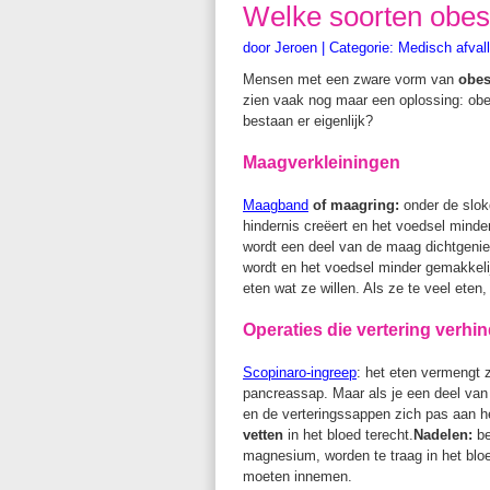
Welke soorten obesi
door
Jeroen
|
Categorie:
Medisch afval
Mensen met een zware vorm van
obes
zien vaak nog maar een oplossing: obes
bestaan er eigenlijk?
Maagverkleiningen
Maagband
of maagring:
onder de slok
hindernis creëert en het voedsel minde
wordt een deel van de maag dichtgenie
wordt en het voedsel minder gemakkeli
eten wat ze willen. Als ze te veel eten
Operaties die vertering verhi
Scopinaro-ingreep
:
het eten vermengt z
pancreassap. Maar als je een deel van
en de verteringssappen zich pas aan he
vetten
in het bloed terecht.
Nadelen:
be
magnesium, worden te traag in het bl
moeten innemen.