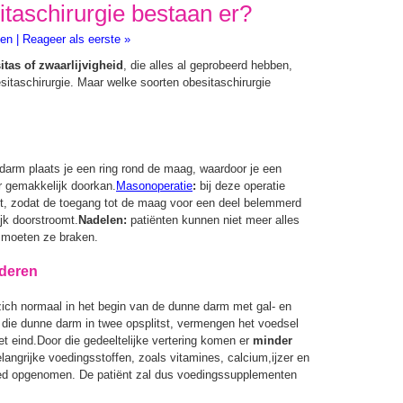
taschirurgie bestaan er?
len
|
Reageer als eerste »
itas of zwaarlijvigheid
, die alles al geprobeerd hebben,
itaschirurgie. Maar welke soorten obesitaschirurgie
darm plaats je een ring rond de maag, waardoor je een
r gemakkelijk doorkan.
Masonoperatie
:
bij deze operatie
t, zodat de toegang tot de maag voor een deel belemmerd
jk doorstroomt.
Nadelen:
patiënten kunnen niet meer alles
, moeten ze braken.
nderen
ich normaal in het begin van de dunne darm met gal- en
 die dunne darm in twee opsplitst, vermengen het voedsel
t eind.Door die gedeeltelijke vertering komen er
minder
langrijke voedingsstoffen, zoals vitamines, calcium,ijzer en
oed opgenomen. De patiënt zal dus voedingssupplementen