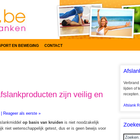
SPORT EN BEWEGING
CONTACT
Afslan
Verbrand 
lijden of
afslankproducten zijn veilig en
recepten.
Afslank R
|
Reageer als eerste »
fslankmiddel
op basis van kruiden
is niet noodzakelijk
Zoeke
jk niet wetenschappelijk getest, dus er is geen bewijs voor