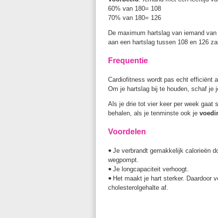
60% van 180= 108
70% van 180= 126
De maximum hartslag van iemand van 40
aan een hartslag tussen 108 en 126 zal
Frequentie
Cardiofitness wordt pas echt efficiënt a
Om je hartslag bij te houden, schaf je 
Als je drie tot vier keer per week gaat
behalen, als je tenminste ook je
voedi
Voordelen
Je verbrandt gemakkelijk calorieën do
•
wegpompt.
Je longcapaciteit verhoogt.
•
Het maakt je hart sterker. Daardoor v
•
cholesterolgehalte af.