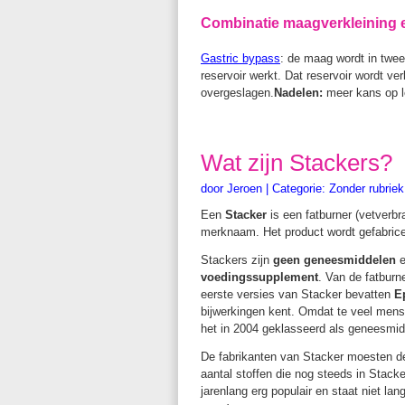
Combinatie maagverkleining e
Gastric bypass
: de maag wordt in twee 
reservoir werkt. Dat reservoir wordt 
overgeslagen.
Nadelen:
meer kans op 
Wat zijn Stackers?
door
Jeroen
|
Categorie:
Zonder rubriek
Een
Stacker
is een fatburner (vetverb
merknaam. Het product wordt gefabric
Stackers zijn
geen geneesmiddelen
e
voedingssupplement
. Van de fatburn
eerste versies van Stacker bevatten
E
bijwerkingen kent. Omdat te veel mense
het in 2004 geklasseerd als geneesmid
De fabrikanten van Stacker moesten 
aantal stoffen die nog steeds in Stacker
jarenlang erg populair en staat niet la