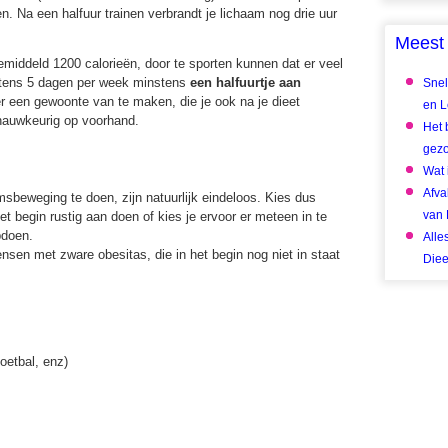
en. Na een halfuur trainen verbrandt je lichaam nog drie uur
Meest 
gemiddeld 1200 calorieën, door te sporten kunnen dat er veel
stens 5 dagen per week minstens
een halfuurtje aan
Snel
r een gewoonte van te maken, die je ook na je dieet
en Le
nauwkeurig op voorhand.
Het 
gez
Wat 
Afva
beweging te doen, zijn natuurlijk eindeloos. Kies dus
van 
 het begin rustig aan doen of kies je ervoor er meteen in te
pdoen.
Alle
sen met zware obesitas, die in het begin nog niet in staat
Diee
oetbal, enz)