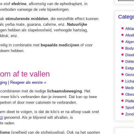
ke stof
efedrine
, afkomstig van de ephedraplant, in
 verboden vanwege de vele bijwerkingen.
Categ
vaak
stimulerende middelen
, die eenzelfde effect kunnen
ls yerba mate, guarana, cafeïne, enz.
Natuurlijke
Afsl
gen hebben als slapeloosheid, verhoogde hartslag,
Afval
druk, enz.
Alge
eilig in combinatie met
bepaalde medicijnen
of voor
Body
obleem hebben.
Dieet
Diët
Eetg
m af te vallen
Gezo
Lich
ging
|
Reageer als eerste »
Medis
est combineren met de nodige
lichaamsbeweging
. Het
Obes
e meer kilo’s verbranden dan je inneemt. Dat kan op twee
Platt
perken of door meer calorieën te verbranden.
Spor
rm dieet te volgen, is dat de kilo’s er na afloop vaak snel
Zonde
ct
genoemd. Als je blijvend wilt afvallen, is
te raden.
lisme
(snelheid van de stofwisseling). Ook na het sporten