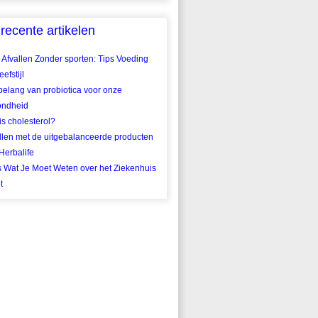
recente artikelen
 Afvallen Zonder sporten: Tips Voeding
efstijl
belang van probiotica voor onze
ondheid
is cholesterol?
llen met de uitgebalanceerde producten
Herbalife
s Wat Je Moet Weten over het Ziekenhuis
t