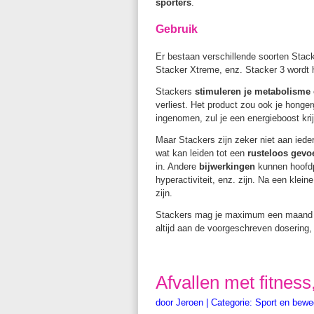
sporters
.
Gebruik
Er bestaan verschillende soorten Stack
Stacker Xtreme, enz. Stacker 3 wordt h
Stackers
stimuleren je metabolisme
verliest. Het product zou ook je honge
ingenomen, zul je een energieboost kri
Maar Stackers zijn zeker niet aan iede
wat kan leiden tot een
rusteloos gevo
in. Andere
bijwerkingen
kunnen hoofdp
hyperactiviteit, enz. zijn. Na een kle
zijn.
Stackers mag je maximum een maand 
altijd aan de voorgeschreven dosering
Afvallen met fitness
door
Jeroen
|
Categorie:
Sport en bewe